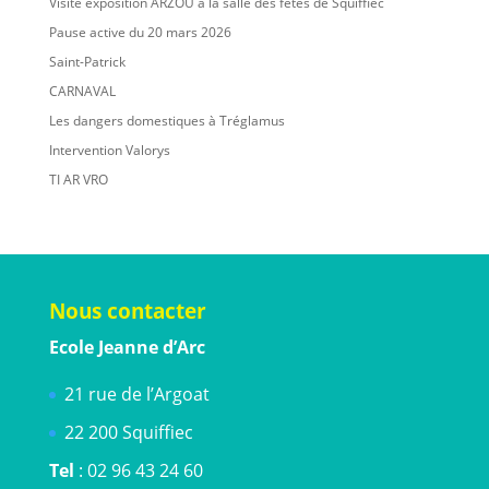
Visite exposition ARZOU à la salle des fêtes de Squiffiec
Pause active du 20 mars 2026
Saint-Patrick
CARNAVAL
Les dangers domestiques à Tréglamus
Intervention Valorys
TI AR VRO
Nous contacter
Ecole Jeanne d’Arc
21 rue de l’Argoat
22 200 Squiffiec
Tel
: 02 96 43 24 60