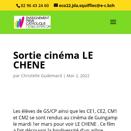
02 96 43 24 60
eco22.jda.squiffiec@e-c.bzh
Sortie cinéma LE
CHENE
par
Christelle Gudemard
|
Mar 2, 2022
Les élèves de GS/CP ainsi que les CE1, CE2, CM1
et CM2 se sont rendus au cinéma de Guingamp
le mardi 1er mars pour voir LE CHENE . Ce film
a fait découvrir la biodiversité d’un arbre