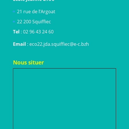
Les dangers domestiques à Tréglamus
Intervention Valorys
TI AR VRO
Nous contacter
Ecole Jeanne d’Arc
21 rue de l’Argoat
22 200 Squiffiec
Tel
: 02 96 43 24 60
Email
: eco22.jda.squiffiec@e-c.bzh