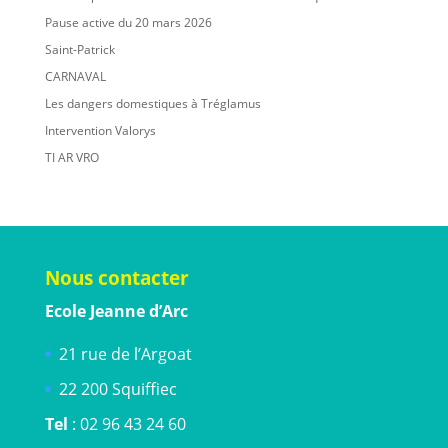
Pause active du 20 mars 2026
Saint-Patrick
CARNAVAL
Les dangers domestiques à Tréglamus
Intervention Valorys
TI AR VRO
Nous contacter
Ecole Jeanne d’Arc
21 rue de l’Argoat
22 200 Squiffiec
Tel
: 02 96 43 24 60