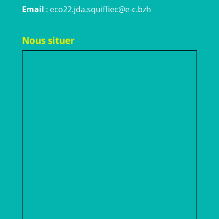
Email
: eco22.jda.squiffiec@e-c.bzh
Nous situer